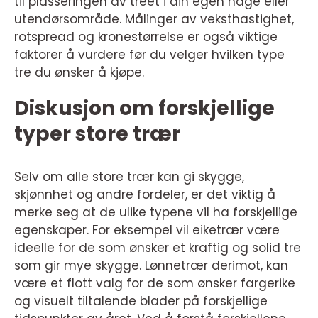
til plasseringen av treet i din egen hage eller
utendørsområde. Målinger av veksthastighet,
rotspread og kronestørrelse er også viktige
faktorer å vurdere før du velger hvilken type
tre du ønsker å kjøpe.
Diskusjon om forskjellige
typer store trær
Selv om alle store trær kan gi skygge,
skjønnhet og andre fordeler, er det viktig å
merke seg at de ulike typene vil ha forskjellige
egenskaper. For eksempel vil eiketrær være
ideelle for de som ønsker et kraftig og solid tre
som gir mye skygge. Lønnetrær derimot, kan
være et flott valg for de som ønsker fargerike
og visuelt tiltalende blader på forskjellige