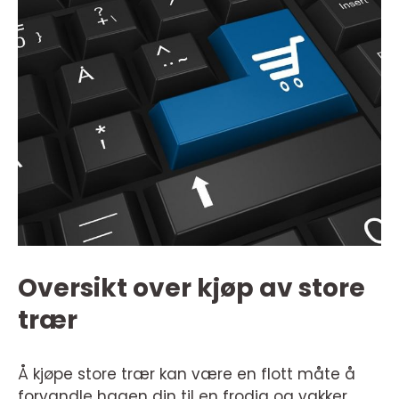
Oversikt over kjøp av store
trær
Å kjøpe store trær kan være en flott måte å
forvandle hagen din til en frodig og vakker