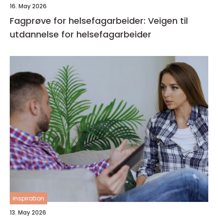
16. May 2026
Fagprøve for helsefagarbeider: Veigen til
utdannelse for helsefagarbeider
inspiration
13. May 2026