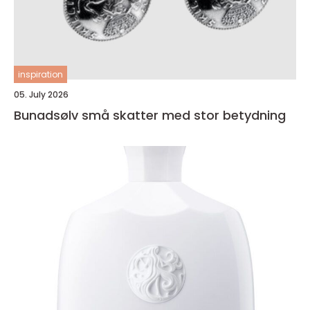
inspiration
05. July 2026
Bunadsølv små skatter med stor betydning