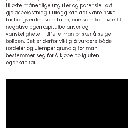
til økte månedlige utgifter og potensiell økt
gjeldsbelastning. I tillegg kan det være risiko
for boligverdier som faller, noe som kan føre til
negative egenkapitalbalanser og
vanskeligheter i tilfelle man ønsker å selge
boligen. Det er derfor viktig å vurdere både
fordeler og ulemper grundig før man
bestemmer seg for å kjøpe bolig uten
egenkapital.