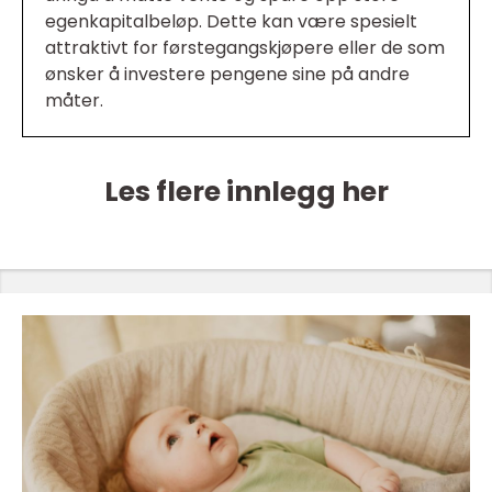
egenkapitalbeløp. Dette kan være spesielt
attraktivt for førstegangskjøpere eller de som
ønsker å investere pengene sine på andre
måter.
Les flere innlegg her