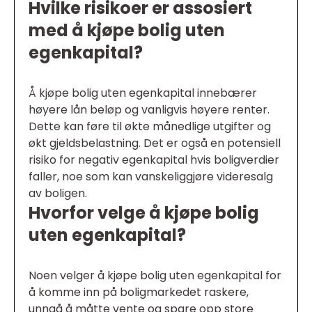
Hvilke risikoer er assosiert
med å kjøpe bolig uten
egenkapital?
Å kjøpe bolig uten egenkapital innebærer
høyere lån beløp og vanligvis høyere renter.
Dette kan føre til økte månedlige utgifter og
økt gjeldsbelastning. Det er også en potensiell
risiko for negativ egenkapital hvis boligverdier
faller, noe som kan vanskeliggjøre videresalg
av boligen.
Hvorfor velge å kjøpe bolig
uten egenkapital?
Noen velger å kjøpe bolig uten egenkapital for
å komme inn på boligmarkedet raskere,
unngå å måtte vente og spare opp store