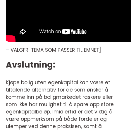
– VALGFRI TEMA SOM PASSER TIL EMNET]
Avslutning:
Kjøpe bolig uten egenkapital kan være et
tiltalende alternativ for de som ønsker å
komme inn på boligmarkedet raskere eller
som ikke har mulighet til å spare opp store
egenkapitalbeløp. Imidlertid er det viktig å
være oppmerksom på både fordeler og
ulemper ved denne praksisen, samt å