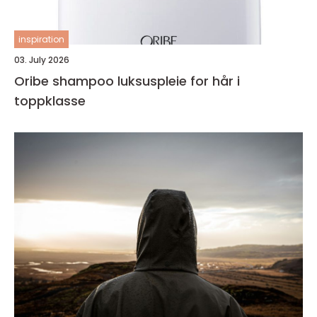
inspiration
03. July 2026
Oribe shampoo luksuspleie for hår i
toppklasse