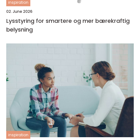
inspiration
02. June 2026
Lysstyring for smartere og mer bærekraftig
belysning
inspiration