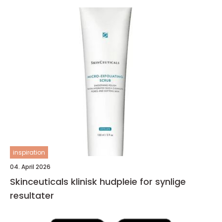
inspiration
04. April 2026
Skinceuticals klinisk hudpleie for synlige
resultater