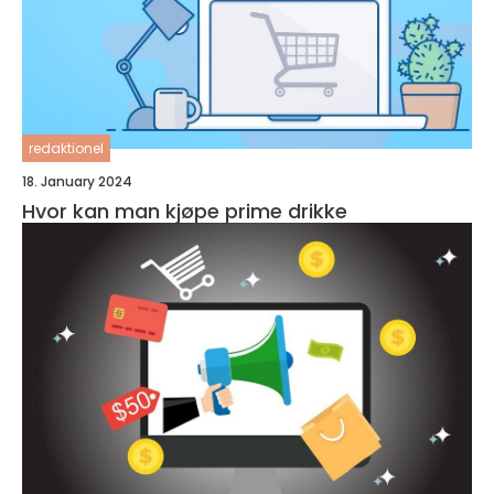
redaktionel
18. January 2024
Hvor kan man kjøpe prime drikke