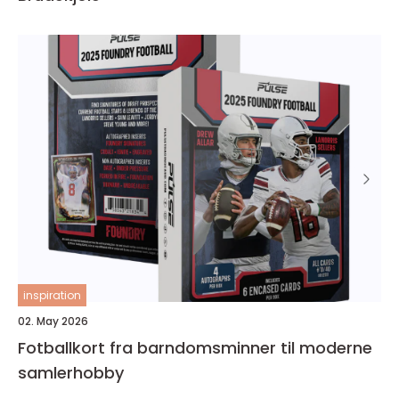
inspiration
02. May 2026
Fotballkort fra barndomsminner til moderne
samlerhobby