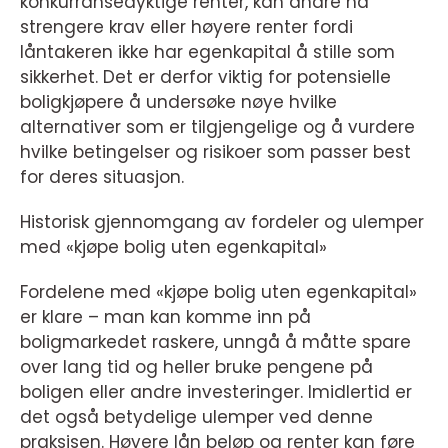
konkurransedyktige renter, kan andre ha
strengere krav eller høyere renter fordi
låntakeren ikke har egenkapital å stille som
sikkerhet. Det er derfor viktig for potensielle
boligkjøpere å undersøke nøye hvilke
alternativer som er tilgjengelige og å vurdere
hvilke betingelser og risikoer som passer best
for deres situasjon.
Historisk gjennomgang av fordeler og ulemper
med «kjøpe bolig uten egenkapital»
Fordelene med «kjøpe bolig uten egenkapital»
er klare – man kan komme inn på
boligmarkedet raskere, unngå å måtte spare
over lang tid og heller bruke pengene på
boligen eller andre investeringer. Imidlertid er
det også betydelige ulemper ved denne
praksisen. Høyere lån beløp og renter kan føre