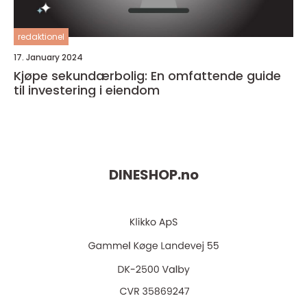
redaktionel
17. January 2024
Kjøpe sekundærbolig: En omfattende guide
til investering i eiendom
DINESHOP.
no