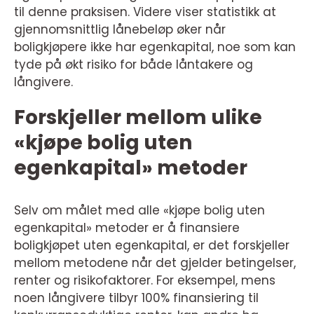
til denne praksisen. Videre viser statistikk at
gjennomsnittlig lånebeløp øker når
boligkjøpere ikke har egenkapital, noe som kan
tyde på økt risiko for både låntakere og
långivere.
Forskjeller mellom ulike
«kjøpe bolig uten
egenkapital» metoder
Selv om målet med alle «kjøpe bolig uten
egenkapital» metoder er å finansiere
boligkjøpet uten egenkapital, er det forskjeller
mellom metodene når det gjelder betingelser,
renter og risikofaktorer. For eksempel, mens
noen långivere tilbyr 100% finansiering til