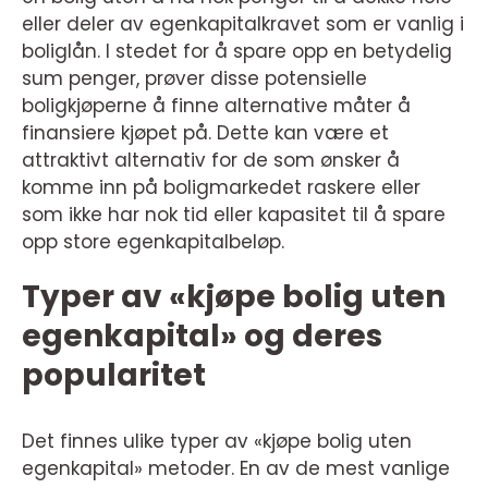
eller deler av egenkapitalkravet som er vanlig i
boliglån. I stedet for å spare opp en betydelig
sum penger, prøver disse potensielle
boligkjøperne å finne alternative måter å
finansiere kjøpet på. Dette kan være et
attraktivt alternativ for de som ønsker å
komme inn på boligmarkedet raskere eller
som ikke har nok tid eller kapasitet til å spare
opp store egenkapitalbeløp.
Typer av «kjøpe bolig uten
egenkapital» og deres
popularitet
Det finnes ulike typer av «kjøpe bolig uten
egenkapital» metoder. En av de mest vanlige