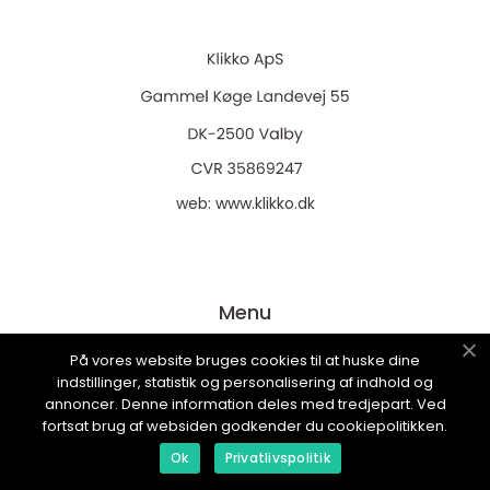
web:
www.klikko.dk
Menu
På vores website bruges cookies til at huske dine
indstillinger, statistik og personalisering af indhold og
Reklame
annoncer. Denne information deles med tredjepart. Ved
Om oss
fortsat brug af websiden godkender du cookiepolitikken.
Cookies
Ok
Privatlivspolitik
Kontakt Oss