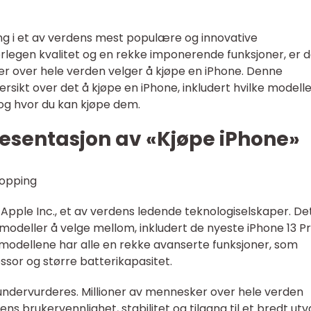
ing i et av verdens mest populære og innovative
legen kvalitet og en rekke imponerende funksjoner, er d
ker over hele verden velger å kjøpe en iPhone. Denne
versikt over det å kjøpe en iPhone, inkludert hvilke modell
 og hvor du kan kjøpe dem.
esentasjon av «Kjøpe iPhone»
 Apple Inc., et av verdens ledende teknologiselskaper. De
modeller å velge mellom, inkludert de nyeste iPhone 13 Pr
e modellene har alle en rekke avanserte funksjoner, som
sor og større batterikapasitet.
e undervurderes. Millioner av mennesker over hele verden
s brukervennlighet, stabilitet og tilgang til et bredt utv