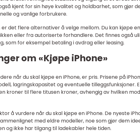
gså kjent for sin høye kvalitet og holdbarhet, som gjør de
onelle og vanlige forbrukere.
, er det flere alternativer å velge mellom. Du kan kjøpe e
kken eller fra autoriserte forhandlere. Det finnes også ul
ig, som for eksempel betaling i avdrag eller leasing.
inger om «Kjøpe iPhone»
dere når du skal kjøpe en iPhone, er pris. Prisene på iPho
ell, lagringskapasitet og eventuelle tilleggsfunksjoner. 
n kroner til flere titusen kroner, avhengig av hvilken mod
faktor å vurdere når du skal kjøpe en iPhone. De nyeste iP
 sammenlignet med eldre modeller, noe som gjør dem idee
 og ikke har tilgang til ladekabler hele tiden.