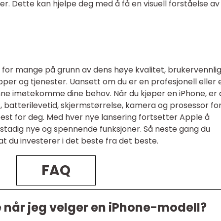
er. Dette kan hjelpe deg med å få en visuell forståelse av
lg for mange på grunn av dens høye kvalitet, brukervennli
apper og tjenester. Uansett om du er en profesjonell eller 
kunne imøtekomme dine behov. Når du kjøper en iPhone, er 
s, batterilevetid, skjermstørrelse, kamera og prosessor fo
st for deg. Med hver nye lansering fortsetter Apple å
r stadig nye og spennende funksjoner. Så neste gang du
t du investerer i det beste fra det beste.
FAQ
e når jeg velger en iPhone-modell?