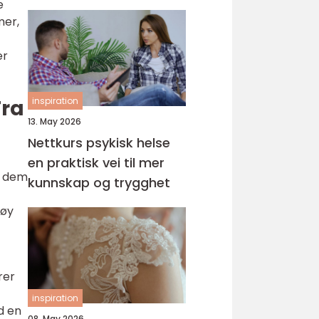
e
helsefagarbeider
mer,
er
Fra
inspiration
13. May 2026
Nettkurs psykisk helse
en praktisk vei til mer
m dem
kunnskap og trygghet
høy
rer
inspiration
d en
08. May 2026