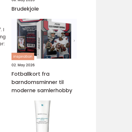
Brudekjole
 I
ing
er:
inspiration
02. May 2026
Fotballkort fra
barndomsminner til
moderne samlerhobby