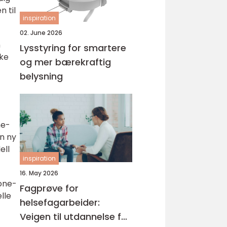
n til
inspiration
02. June 2026
n
Lysstyring for smartere
ike
og mer bærekraftig
belysning
ne-
En ny
ell
inspiration
16. May 2026
hone-
Fagprøve for
lle
helsefagarbeider:
Veigen til utdannelse for