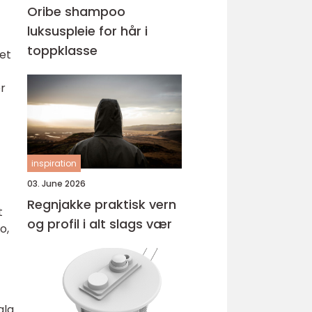
Oribe shampoo
luksuspleie for hår i
toppklasse
et
er
inspiration
03. June 2026
Regnjakke praktisk vern
t
og profil i alt slags vær
o,
alg