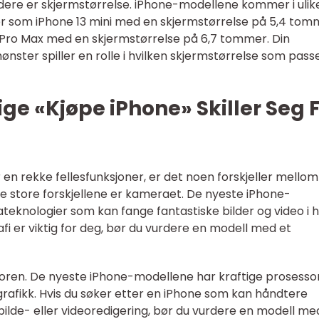
rdere er skjermstørrelse. iPhone-modellene kommer i ulik
er som iPhone 13 mini med en skjermstørrelse på 5,4 tom
3 Pro Max med en skjermstørrelse på 6,7 tommer. Din
nster spiller en rolle i hvilken skjermstørrelse som pass
ige «Kjøpe iPhone» Skiller Seg 
 en rekke fellesfunksjoner, er det noen forskjeller mello
de store forskjellene er kameraet. De nyeste iPhone-
eknologier som kan fange fantastiske bilder og video i 
rafi er viktig for deg, bør du vurdere en modell med et
essoren. De nyeste iPhone-modellene har kraftige prosesso
grafikk. Hvis du søker etter en iPhone som kan håndtere
ilde- eller videoredigering, bør du vurdere en modell me