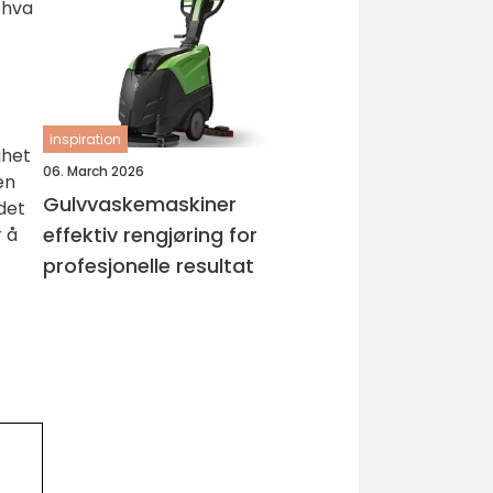
 hva
inspiration
ghet
06. March 2026
en
Gulvvaskemaskiner
det
effektiv rengjøring for
r å
profesjonelle resultat