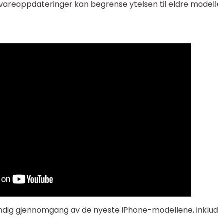
reoppdateringer kan begrense ytelsen til eldre modell
undig gjennomgang av de nyeste iPhone-modellene, inklud