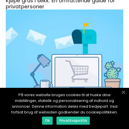
Kjøpe grus i sekk: En omfattende guide for
privatpersoner
På vores website bruges cookies til at huske dine
redaktionel
indstillinger, statistik og personalisering af indhold og
18. January 2024
annoncer. Denne information deles med tredjepart. Ved
Hvor kan man kjøpe prime drikke
fortsat brug af websiden godkender du cookiepolitikken.
Ok
Privatlivspolitik